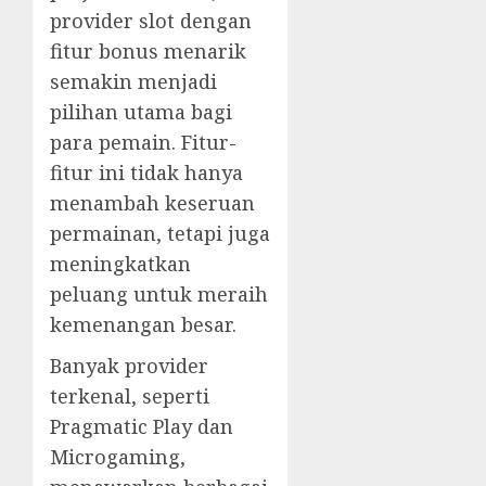
provider slot dengan
fitur bonus menarik
semakin menjadi
pilihan utama bagi
para pemain. Fitur-
fitur ini tidak hanya
menambah keseruan
permainan, tetapi juga
meningkatkan
peluang untuk meraih
kemenangan besar.
Banyak provider
terkenal, seperti
Pragmatic Play dan
Microgaming,