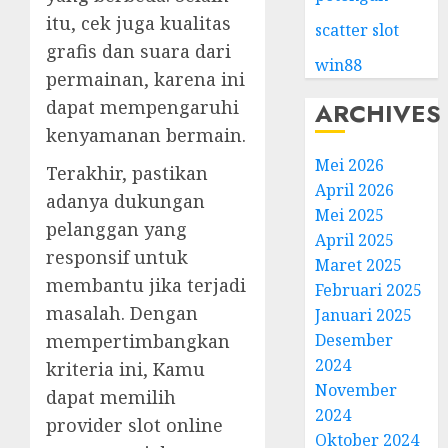
itu, cek juga kualitas
scatter slot
grafis dan suara dari
win88
permainan, karena ini
dapat mempengaruhi
ARCHIVES
kenyamanan bermain.
Mei 2026
Terakhir, pastikan
April 2026
adanya dukungan
Mei 2025
pelanggan yang
April 2025
responsif untuk
Maret 2025
membantu jika terjadi
Februari 2025
masalah. Dengan
Januari 2025
mempertimbangkan
Desember
2024
kriteria ini, Kamu
November
dapat memilih
2024
provider slot online
Oktober 2024