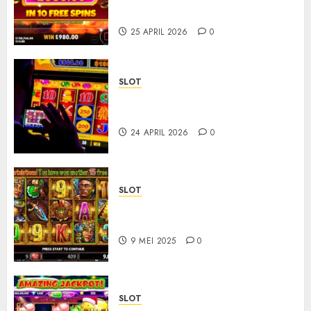
Aman
25 APRIL 2026
0
SLOT
Win88 dan Kemudahan Akses
Menggunakan Smartphone
24 APRIL 2026
0
SLOT
Keuntungan Bermain dengan
Bonus Tanpa Deposit
9 MEI 2025
0
SLOT