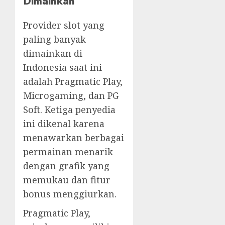
Dimainkan
Provider slot yang
paling banyak
dimainkan di
Indonesia saat ini
adalah Pragmatic Play,
Microgaming, dan PG
Soft. Ketiga penyedia
ini dikenal karena
menawarkan berbagai
permainan menarik
dengan grafik yang
memukau dan fitur
bonus menggiurkan.
Pragmatic Play,