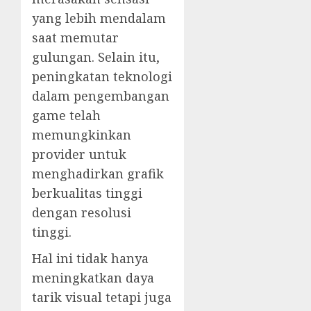
yang lebih mendalam
saat memutar
gulungan. Selain itu,
peningkatan teknologi
dalam pengembangan
game telah
memungkinkan
provider untuk
menghadirkan grafik
berkualitas tinggi
dengan resolusi
tinggi.
Hal ini tidak hanya
meningkatkan daya
tarik visual tetapi juga