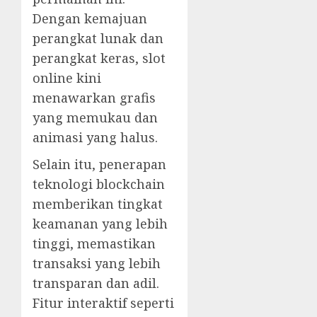
Dengan kemajuan
perangkat lunak dan
perangkat keras, slot
online kini
menawarkan grafis
yang memukau dan
animasi yang halus.
Selain itu, penerapan
teknologi blockchain
memberikan tingkat
keamanan yang lebih
tinggi, memastikan
transaksi yang lebih
transparan dan adil.
Fitur interaktif seperti