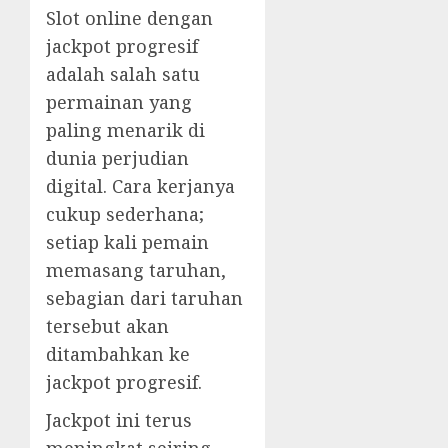
Slot online dengan
jackpot progresif
adalah salah satu
permainan yang
paling menarik di
dunia perjudian
digital. Cara kerjanya
cukup sederhana;
setiap kali pemain
memasang taruhan,
sebagian dari taruhan
tersebut akan
ditambahkan ke
jackpot progresif.
Jackpot ini terus
meningkat seiring