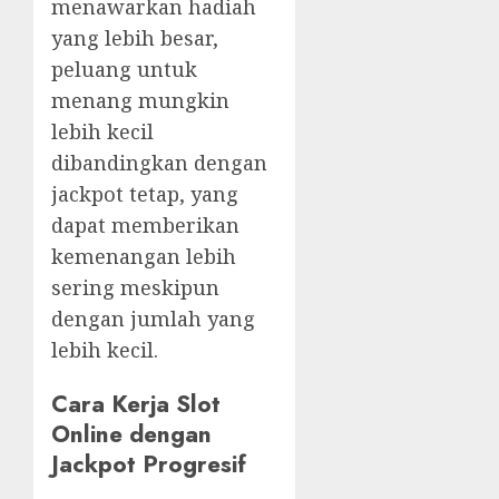
menawarkan hadiah
yang lebih besar,
peluang untuk
menang mungkin
lebih kecil
dibandingkan dengan
jackpot tetap, yang
dapat memberikan
kemenangan lebih
sering meskipun
dengan jumlah yang
lebih kecil.
Cara Kerja Slot
Online dengan
Jackpot Progresif