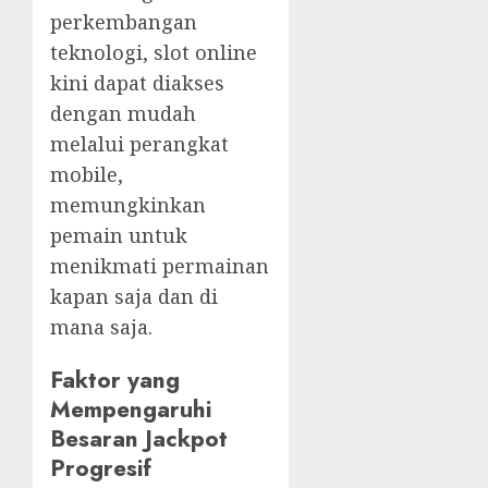
perkembangan
teknologi, slot online
kini dapat diakses
dengan mudah
melalui perangkat
mobile,
memungkinkan
pemain untuk
menikmati permainan
kapan saja dan di
mana saja.
Faktor yang
Mempengaruhi
Besaran Jackpot
Progresif