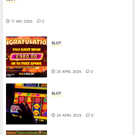
Trusted Sbobet88 with the Best Customer
Support
11 MEI 2026
0
SLOT
Situs Slot88 Online dengan
Sistem Transaksi Cepat dan
Aman
25 APRIL 2026
0
SLOT
Win88 dan Kemudahan Akses
Menggunakan Smartphone
24 APRIL 2026
0