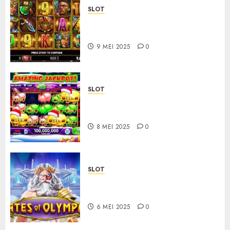
SLOT
Keuntungan Bermain dengan
Bonus Tanpa Deposit
9 MEI 2025
0
SLOT
Apakah RTP Itu? Pengaruhnya
dalam Slot Online
8 MEI 2025
0
SLOT
Promo Harian di Slot Online:
Apa Saja yang Ditawarkan?
6 MEI 2025
0