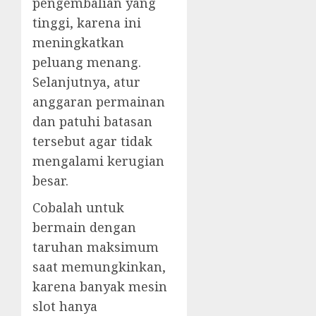
pengembalian yang
tinggi, karena ini
meningkatkan
peluang menang.
Selanjutnya, atur
anggaran permainan
dan patuhi batasan
tersebut agar tidak
mengalami kerugian
besar.
Cobalah untuk
bermain dengan
taruhan maksimum
saat memungkinkan,
karena banyak mesin
slot hanya