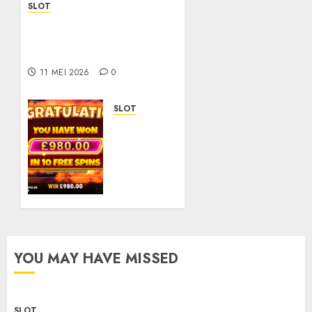
SLOT
Trusted Sbobet88 with
the Best Customer
Support
11 MEI 2026
0
SLOT
Situs
Slot88
Online
dengan
Sistem
Transaksi
Cepat
dan
Aman
YOU MAY HAVE MISSED
25 APRIL
2026
0
SLOT