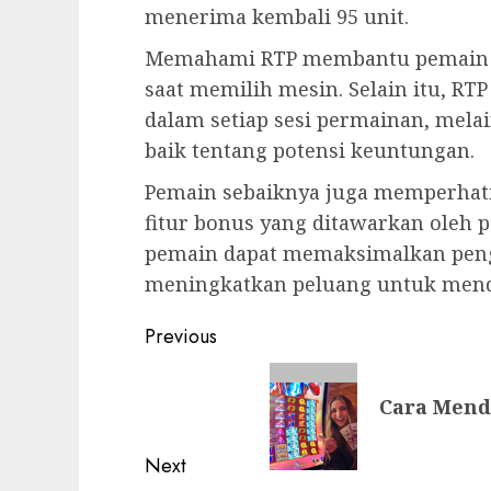
menerima kembali 95 unit.
Memahami RTP membantu pemain m
saat memilih mesin. Selain itu, R
dalam setiap sesi permainan, mela
baik tentang potensi keuntungan.
Pemain sebaiknya juga memperhatika
fitur bonus yang ditawarkan oleh 
pemain dapat memaksimalkan pen
meningkatkan peluang untuk mend
Post
Previous
navigation
Previous
Cara Menda
post:
Next