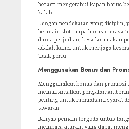
berarti mengetahui kapan harus b
kalah.
Dengan pendekatan yang disiplin,
bermain slot tanpa harus merasa te
dunia perjudian, kesadaran akan
adalah kunci untuk menjaga kesen
tidak perlu.
Menggunakan Bonus dan Promos
Menggunakan bonus dan promosi sl
memaksimalkan pengalaman bermai
penting untuk memahami syarat da
tawaran.
Banyak pemain tergoda untuk lan
membaca aturan, yang dapat meng