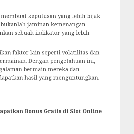
embuat keputusan yang lebih bijak
TP bukanlah jaminan kemenangan
inkan sebuah indikator yang lebih
n faktor lain seperti volatilitas dan
permainan. Dengan pengetahuan ini,
galaman bermain mereka dan
apatkan hasil yang menguntungkan.
patkan Bonus Gratis di Slot Online