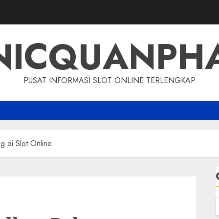
ICQUANPH
PUSAT INFORMASI SLOT ONLINE TERLENGKAP
 di Slot Online