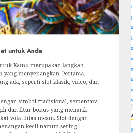
r
pat untuk Anda
untuk Kamu merupakan langkah
s
n yang menyenangkan. Pertama,
g ada, seperti slot klasik, video, dan
s
dengan simbol tradisional, sementara
gih dan fitur bonus yang menarik.
kat volatilitas mesin. Slot dengan
menangan kecil namun sering,