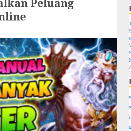
alkan Peluang
nline
s
s
s