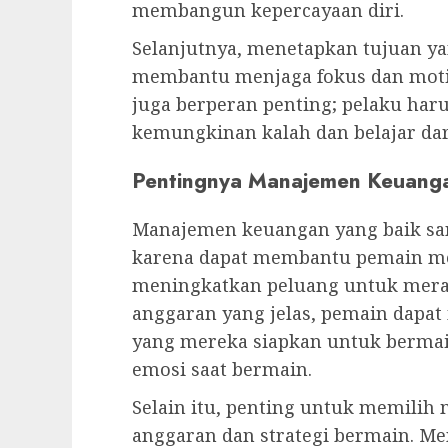
membangun kepercayaan diri.
Selanjutnya, menetapkan tujuan yan
membantu menjaga fokus dan motiva
juga berperan penting; pelaku har
kemungkinan kalah dan belajar dar
Pentingnya Manajemen Keuanga
Manajemen keuangan yang baik san
karena dapat membantu pemain me
meningkatkan peluang untuk mer
anggaran yang jelas, pemain dapa
yang mereka siapkan untuk bermain
emosi saat bermain.
Selain itu, penting untuk memilih 
anggaran dan strategi bermain. Me