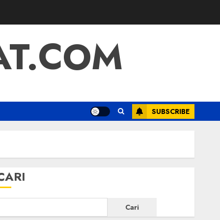
AT.COM
SUBSCRIBE
CARI
Cari