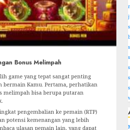
r
ngan Bonus Melimpah
s
lih game yang tepat sangat penting
bermain Kamu. Pertama, perhatikan
s
us melimpah bisa berupa putaran
k.
tingkat pengembalian ke pemain (RTP)
kan potensi kemenangan yang lebih
embaca ulasan pemain lain, yang dapat