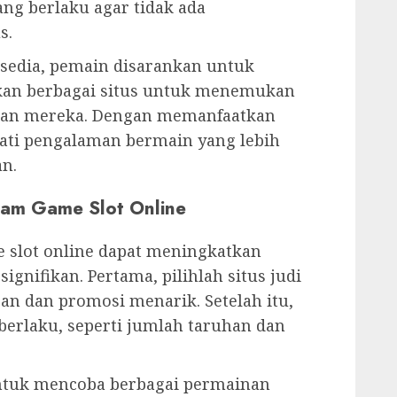
ng berlaku agar tidak ada
s.
sedia, pemain disarankan untuk
an berbagai situs untuk menemukan
uhan mereka. Dengan memanfaatkan
ati pengalaman bermain yang lebih
n.
am Game Slot Online
slot online dapat meningkatkan
nifikan. Pertama, pilihlah situs judi
n dan promosi menarik. Setelah itu,
berlaku, seperti jumlah taruhan dan
ntuk mencoba berbagai permainan