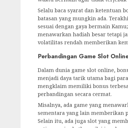
Selalu baca syarat dan ketentuan 
batasan yang mungkin ada. Terakhir,
sesuai dengan gaya bermain Kamu; s
menawarkan hadiah besar tetapi ja
volatilitas rendah memberikan keme
Perbandingan Game Slot Onlin
Dalam dunia game slot online, bon
menjadi daya tarik utama bagi par
mengklaim memiliki bonus terbesa
perbandingan secara cermat.
Misalnya, ada game yang menawar
sementara yang lain memberikan pu
Selain itu, ada juga slot yang mem