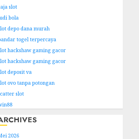
aja slot
judi bola
slot depo dana murah
bandar togel terpercaya
slot hackshaw gaming gacor
slot hackshaw gaming gacor
lot deposit va
slot ovo tanpa potongan
catter slot
win88
ARCHIVES
Mei 2026