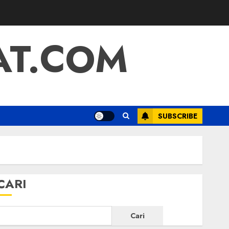
AT.COM
SUBSCRIBE
CARI
Cari