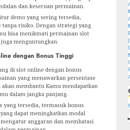
dalan dan keseruan permainan.
tur demo yang sering tersedia,
anpa risiko. Dengan strategi yang
amu bisa menikmati permainan slot
i juga menguntungkan.
nline dengan Bonus Tinggi
g di slot online dengan bonus
ermainan yang menawarkan persentase
. Ini akan membantu Kamu mendapatkan
amu dalam jangka panjang.
s yang tersedia, termasuk bonus
, yang dapat meningkatkan modal
k mengatur anggaran dan membatasi
 dalam permainan.