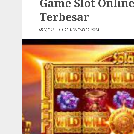
Game Slot Onlin
Terbesar
VJDKA
23 NOVEMBER 2024