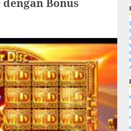
e dengan Bonus
s
s
s