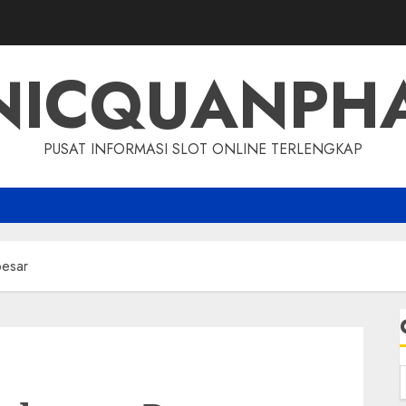
ICQUANPH
PUSAT INFORMASI SLOT ONLINE TERLENGKAP
besar