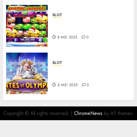
SLOT
Apakah RTP Itu? Pengaruhnya
dalam Slot Online
8 MEI 2025
0
SLOT
Promo Harian di Slot Online:
Apa Saja yang Ditawarkan?
6 MEI 2025
0
Copyright © All rights reserved.
|
ChromeNews
by AF themes.