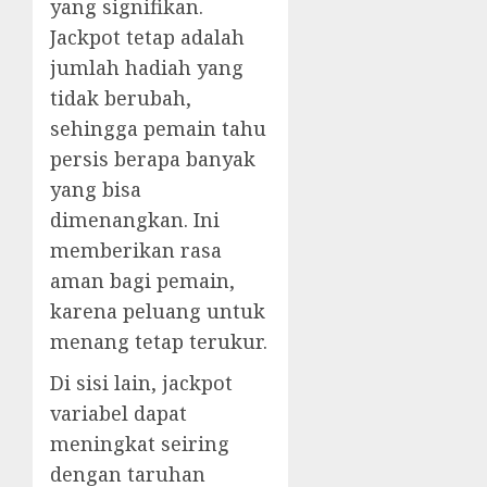
yang signifikan.
Jackpot tetap adalah
jumlah hadiah yang
tidak berubah,
sehingga pemain tahu
persis berapa banyak
yang bisa
dimenangkan. Ini
memberikan rasa
aman bagi pemain,
karena peluang untuk
menang tetap terukur.
Di sisi lain, jackpot
variabel dapat
meningkat seiring
dengan taruhan