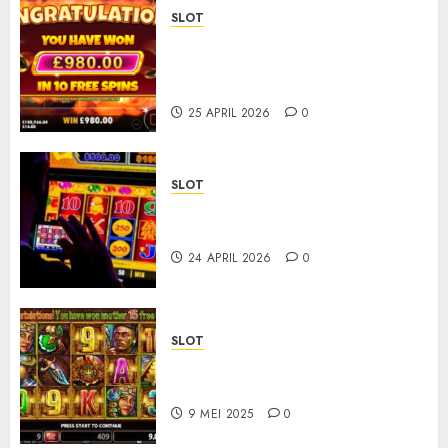
SLOT
Situs Slot88 Online dengan
Sistem Transaksi Cepat dan
Aman
25 APRIL 2026
0
SLOT
Win88 dan Kemudahan Akses
Menggunakan Smartphone
24 APRIL 2026
0
SLOT
Keuntungan Bermain dengan
Bonus Tanpa Deposit
9 MEI 2025
0