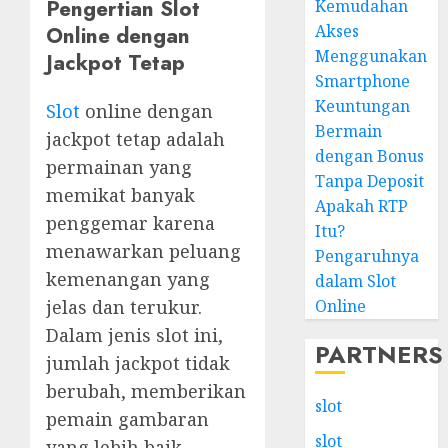
Pengertian Slot
Kemudahan
Akses
Online dengan
Menggunakan
Jackpot Tetap
Smartphone
Keuntungan
Slot
online dengan
Bermain
jackpot tetap adalah
dengan Bonus
permainan yang
Tanpa Deposit
memikat banyak
Apakah RTP
penggemar karena
Itu?
menawarkan peluang
Pengaruhnya
kemenangan yang
dalam Slot
Online
jelas dan terukur.
Dalam jenis slot ini,
PARTNERS
jumlah jackpot tidak
berubah, memberikan
slot
pemain gambaran
slot
yang lebih baik