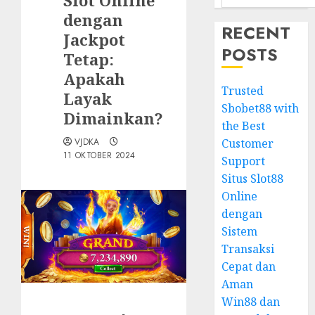
Slot Online
dengan
RECENT
Jackpot
POSTS
Tetap:
Apakah
Trusted
Layak
Sbobet88 with
Dimainkan?
the Best
VJDKA
Customer
11 OKTOBER 2024
Support
Situs Slot88
Online
dengan
Sistem
Transaksi
Cepat dan
Aman
Win88 dan