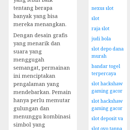
tentang berapa
nexus slot
banyak yang bisa
slot
mereka menangkan.
raja slot
Dengan desain grafis
judi bola
yang menarik dan
slot depo dana
suara yang
murah
menggugah
bandar togel
semangat, permainan
terpercaya
ini menciptakan
slot hackshaw
pengalaman yang
gaming gacor
mendebarkan. Pemain
hanya perlu memutar
slot hackshaw
gulungan dan
gaming gacor
menunggu kombinasi
slot deposit va
simbol yang
slot ovo tanpa