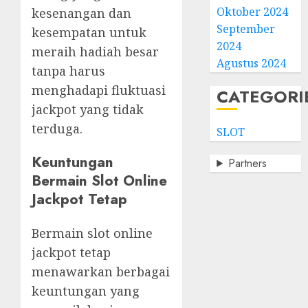
Oktober 2024
kesenangan dan
September
kesempatan untuk
2024
meraih hadiah besar
Agustus 2024
tanpa harus
menghadapi fluktuasi
CATEGORI
jackpot yang tidak
terduga.
SLOT
Keuntungan
Partners
Bermain Slot Online
Jackpot Tetap
Bermain slot online
jackpot tetap
menawarkan berbagai
keuntungan yang