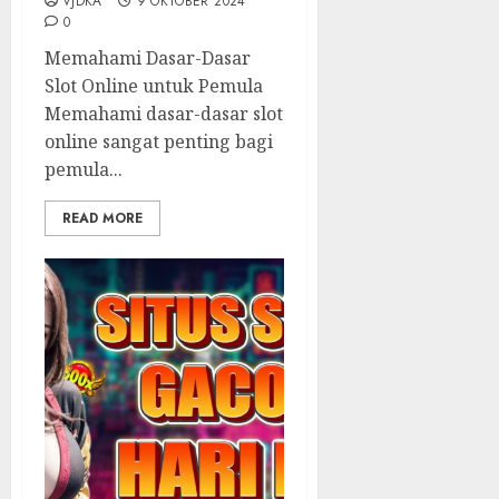
VJDKA
9 OKTOBER 2024
0
Memahami Dasar-Dasar
Slot Online untuk Pemula
Memahami dasar-dasar slot
online sangat penting bagi
pemula...
READ MORE