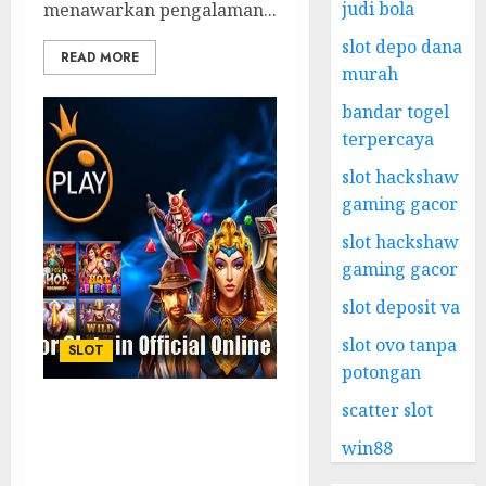
judi bola
menawarkan pengalaman...
slot depo dana
READ MORE
murah
bandar togel
terpercaya
slot hackshaw
gaming gacor
slot hackshaw
gaming gacor
slot deposit va
slot ovo tanpa
SLOT
potongan
scatter slot
Apa Itu Slot Cluster dan
Bagaimana Cara
win88
Memainkannya?