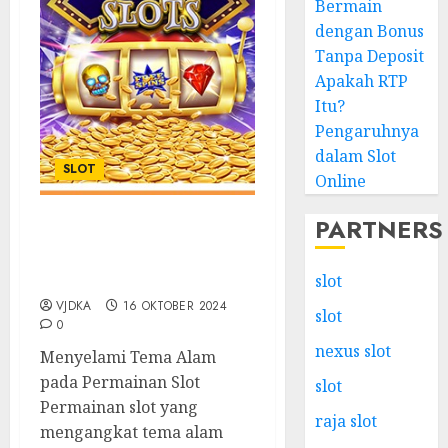
Bermain
dengan Bonus
Tanpa Deposit
Apakah RTP
Itu?
Pengaruhnya
dalam Slot
SLOT
Online
PARTNERS
Slot Online Bertema
Alam yang Menggugah
Selera Pemain
slot
VJDKA
16 OKTOBER 2024
slot
0
nexus slot
Menyelami Tema Alam
pada Permainan Slot
slot
Permainan slot yang
raja slot
mengangkat tema alam