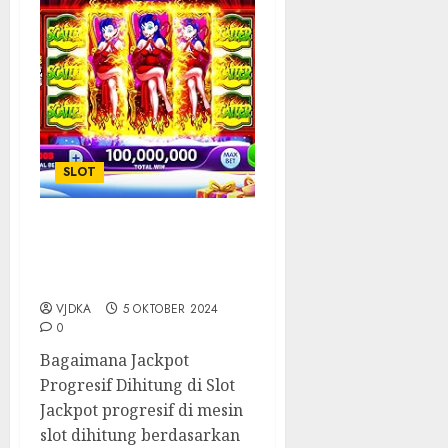
SLOT
Bagaimana Cara Kerja
Jackpot Progresif di Slot
Online?
VJDKA
5 OKTOBER 2024
0
Bagaimana Jackpot
Progresif Dihitung di Slot
Jackpot progresif di mesin
slot dihitung berdasarkan