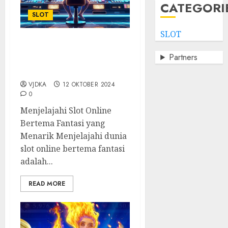
CATEGORI
SLOT
SLOT
Slot Online dengan Tema
Partners
Dunia Fantasi yang
Paling Seru
VJDKA
12 OKTOBER 2024
0
Menjelajahi Slot Online
Bertema Fantasi yang
Menarik Menjelajahi dunia
slot online bertema fantasi
adalah...
READ MORE