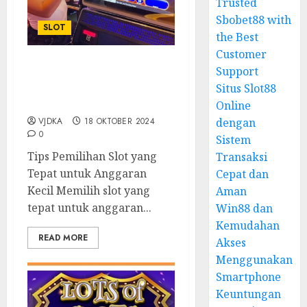
Trusted
Sbobet88 with
SLOT
the Best
Customer
Support
Panduan Bermain Slot
Online untuk Pemain
Situs Slot88
Beranggaran Kecil
Online
VJDKA
18 OKTOBER 2024
dengan
0
Sistem
Tips Pemilihan Slot yang
Transaksi
Tepat untuk Anggaran
Cepat dan
Kecil Memilih slot yang
Aman
tepat untuk anggaran...
Win88 dan
Kemudahan
READ MORE
Akses
Menggunakan
Smartphone
Keuntungan